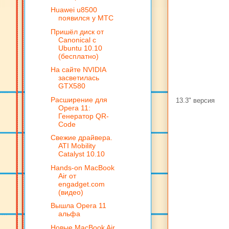
Huawei u8500
появился у МТС
Пришёл диск от
Canonical c
Ubuntu 10.10
(бесплатно)
На сайте NVIDIA
засветилась
GTX580
Расширение для
13.3" версия
Opera 11:
Генератор QR-
Code
Cвежие драйвера.
ATI Mobility
Catalyst 10.10
Hands-on MacBook
Air от
engadget.com
(видео)
Вышла Opera 11
альфа
Новые MacBook Air