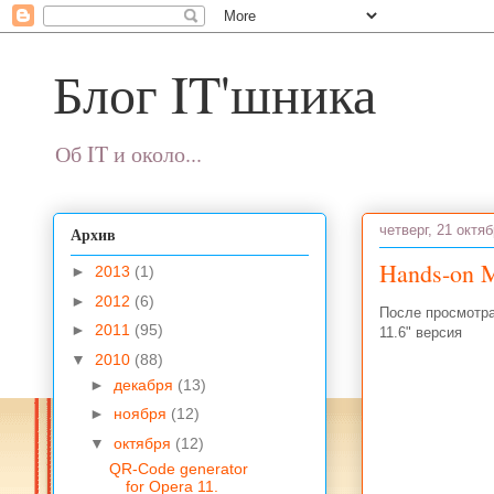
Блог IT'шника
Об IT и около...
четверг, 21 октяб
Архив
Hands-on M
►
2013
(1)
►
2012
(6)
После просмотра
►
2011
(95)
11.6" версия
▼
2010
(88)
►
декабря
(13)
►
ноября
(12)
▼
октября
(12)
QR-Code generator
for Opera 11.