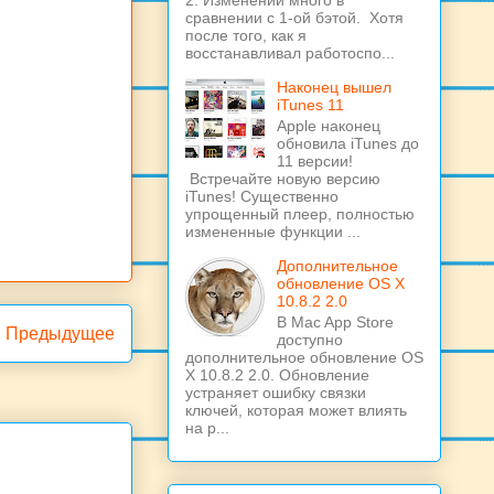
2. Изменений много в
сравнении с 1-ой бэтой. Хотя
после того, как я
восстанавливал работоспо...
Наконец вышел
iTunes 11
Apple наконец
обновила iTunes до
11 версии!
Встречайте новую версию
iTunes! Существенно
упрощенный плеер, полностью
измененные функции ...
Дополнительное
обновление OS X
10.8.2 2.0
В Mac App Store
Предыдущее
доступно
дополнительное обновление OS
X 10.8.2 2.0. Обновление
устраняет ошибку связки
ключей, которая может влиять
на р...