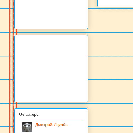
Об авторе
Дмитрий Ивулёв