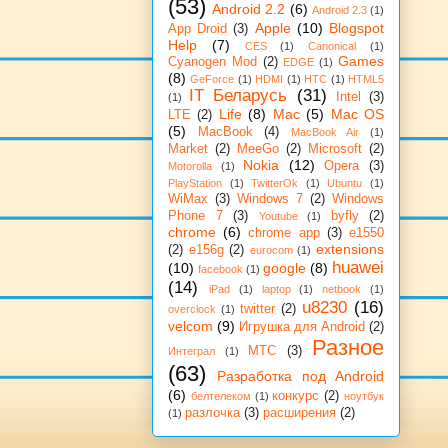
(53)
Android 2.2
(6)
Android 2.3
(1)
Apple
(10)
Blogspot
App Droid
(3)
Help
(7)
CES
(1)
Canonical
(1)
Games
Cyanogen Mod
(2)
EDGE
(1)
(8)
GeForce
(1)
HDMI
(1)
HTC
(1)
HTML5
IT Беларусь
(31)
Intel
(3)
(1)
Life
(8)
Mac
(5)
Mac OS
LTE
(2)
(5)
MacBook
(4)
MacBook Air
(1)
Market
(2)
MeeGo
(2)
Microsoft
(2)
Nokia
(12)
Opera
(3)
Motorolla
(1)
PlayStation
(1)
TwitterOk
(1)
Ubuntu
(1)
WiMax
(3)
Windows 7
(2)
Windows
Phone 7
(3)
byfly
(2)
Youtube
(1)
chrome
(6)
chrome app
(3)
e1550
extensions
(2)
e156g
(2)
eurocom
(1)
huawei
(10)
google
(8)
facebook
(1)
(14)
iPad
(1)
laptop
(1)
netbook
(1)
u8230
(16)
twitter
(2)
overclock
(1)
velcom
(9)
Игрушка для Android
(2)
Разное
МТС
(3)
Интеграл
(1)
(63)
Разработка под Android
(6)
конкурс
(2)
белтелеком
(1)
ноутбук
разлочка
(3)
расширения
(2)
(1)