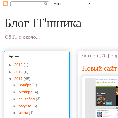
Блог IT'шника
Об IT и около...
четверг, 3 февр
Архив
►
2013
(1)
Новый сайт 
►
2012
(6)
▼
2011
(95)
►
ноября
(1)
►
октября
(4)
►
сентября
(3)
►
августа
(5)
►
июля
(1)