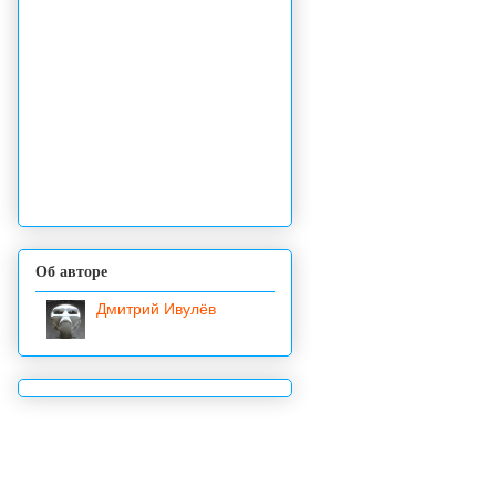
Об авторе
Дмитрий Ивулёв