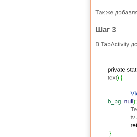
Так же добавл
Шаг 3
В TabActivity 
private
stat
text
)
{
Vi
b_bg
,
null
)
;
TextV
tv.
re
}