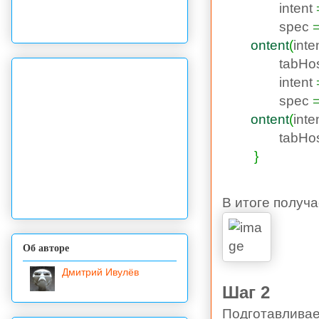
intent
spec
ontent
(
inte
tabHos
intent
spec
ontent
(
inte
tabHos
}
В итоге получ
Об авторе
Дмитрий Ивулёв
Шаг 2
Подготавливае