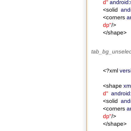
d"
android
<solid
andr
<corners
a
dp"
/>
</shape
>
tab_bg_unselec
<?xml
vers
<shape
xm
d"
android
<solid
andr
<corners
a
dp"
/>
</shape
>