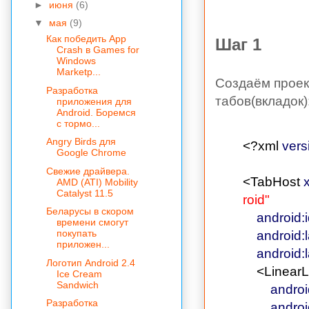
►
июня
(6)
▼
мая
(9)
Как победить App
Шаг 1
Crash в Games for
Windows
Marketp...
Создаём проект
Разработка
табов(вкладок)
приложения для
Android. Боремся
с тормо...
Angry Birds для
<?xml
vers
Google Chrome
Cвежие драйвера.
<TabHost
AMD (ATI) Mobility
Catalyst 11.5
roid"
Беларусы в скором
android:
времени смогут
покупать
android:
приложен...
android:
Логотип Android 2.4
<Linear
Ice Cream
Sandwich
androi
Разработка
androi