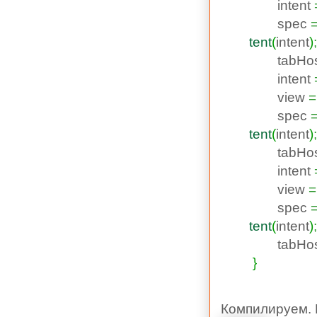
intent
spec
tent
(
intent
)
;
tabHos
intent
view
=
spec
tent
(
intent
)
;
tabHos
intent
view
=
spec
tent
(
intent
)
;
tabHos
}
Компилируем. 