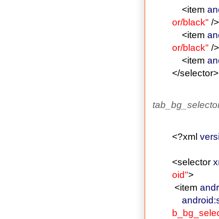
<item
an
or/black"
/>
<item
an
or/black"
/>
<item
an
</selector
>
tab_bg_selecto
<?xml
vers
<selector
x
oid"
>
<item
andr
android:
b_bg_sele