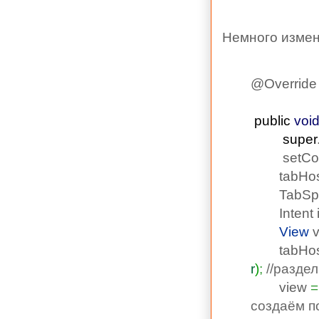
Немного измен
@Override
public
voi
super
setCont
tabHos
TabSpec
Intent i
View
v
tabHos
r
)
;
//разде
view
=
создаём п