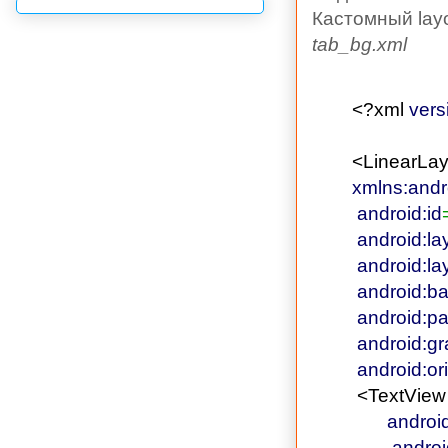
Кастомный layo
tab_bg.xml
<?xml
vers
<LinearLay
xmlns:andr
android:id
android:la
android:la
android:b
android:p
android:gr
android:or
<TextView
androi
androi