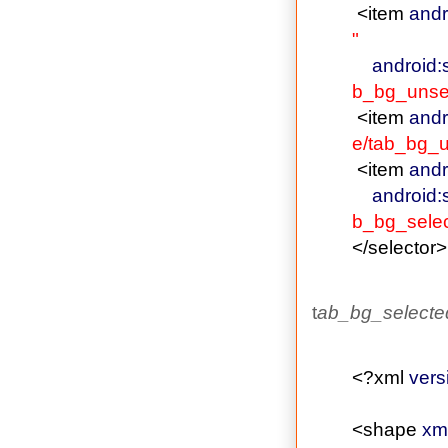
<item
andr
"
android:
b_bg_unse
<item
andr
e/tab_bg_u
<item
andr
android:
b_bg_sele
</selector
>
t
ab_bg_selecte
<?xml
vers
<shape
xm