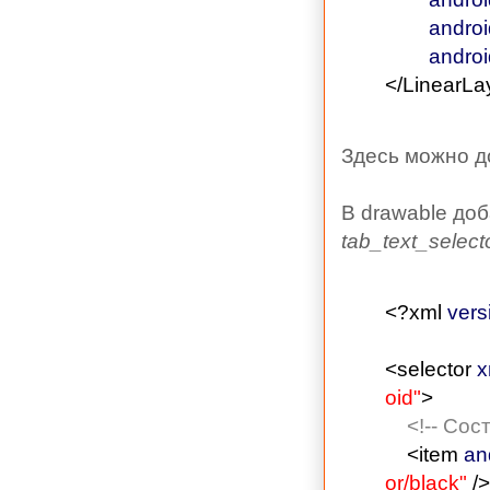
androi
androi
</LinearLa
Здесь можно д
В drawable доб
tab_text_select
<?xml
vers
<selector
x
oid"
>
<!-- Со
<item
an
or/black"
/>