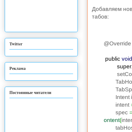
Добавляем новы
табов:
@Override
Twitter
public
voi
super
Реклама
setCont
TabHost
TabSpec
Постоянные читатели
Intent i
intent
spec
ontent
(
inte
tabHos