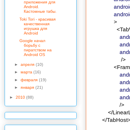
приложения для
androi
Android.
Кастомные табы.
androi
Toki Tori - красивая
>
качественная
игрушка для
<Tab
Android
andr
Google начал
andr
борьбу с
пиратством на
andr
Android OS
/>
►
апреля
(10)
<Fram
►
марта
(16)
andr
►
февраля
(19)
andr
►
января
(21)
andr
andr
►
2010
(88)
/>
</Linear
</TabHost