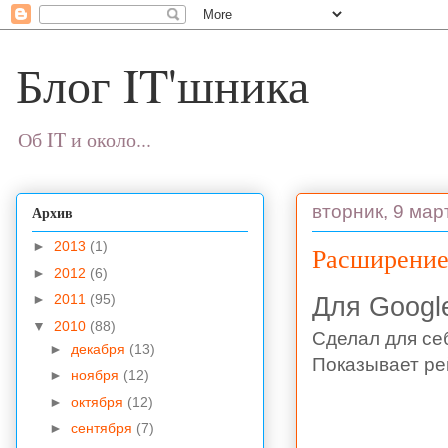
Блог IT'шника
Об IT и около...
вторник, 9 март
Архив
►
2013
(1)
Расширение 
►
2012
(6)
Для Googl
►
2011
(95)
▼
2010
(88)
Сделал для себ
►
декабря
(13)
Показывает рей
►
ноября
(12)
►
октября
(12)
►
сентября
(7)