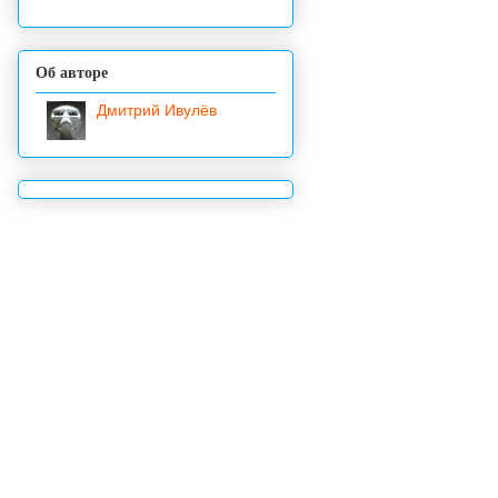
Об авторе
Дмитрий Ивулёв