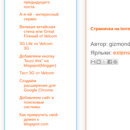
предыдущего
поста
А-я-яй - интересный
сервис
Великая китайская
Страничка на torre
стена или Great
Firewall of Velcom
Автор:
gizmond
3G Life vs Velcom
3G
Ярлыки:
extens
Добавляем кнопку
"buzz this" на
blogspot(blogger)
Тест 3G от Velcom
Создаём
расширение для
Google Chrome.
Добавляем сайт в
поисковые
системы.
Как прикрутить свой
домен к
blogspot.com