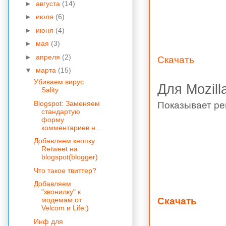
►
августа
(14)
►
июля
(6)
►
июня
(4)
►
мая
(3)
►
апреля
(2)
Скачать
▼
марта
(15)
Убиваем вирус
Для Mozilla
Sality
Blogspot: Заменяем
Показывает рей
стандартую
форму
комментариев н...
Добавляем кнопку
Retweet на
blogspot(blogger)
Что такое твиттер?
Добавляем
"звонилку" к
Скачать
модемам от
Velcom и Life:)
Инф для