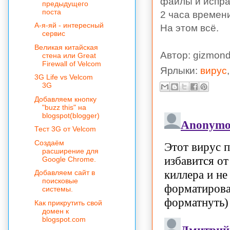
файлы и исправ
предыдущего
поста
2 часа времен
А-я-яй - интересный
На этом всё.
сервис
Великая китайская
Автор:
gizmond
стена или Great
Firewall of Velcom
Ярлыки:
вирус
3G Life vs Velcom
3G
Добавляем кнопку
"buzz this" на
blogspot(blogger)
Тест 3G от Velcom
Создаём
расширение для
Google Chrome.
Добавляем сайт в
поисковые
системы.
Как прикрутить свой
домен к
blogspot.com