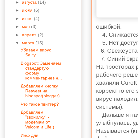
►
августа
(14)
►
июля
(6)
►
июня
(4)
ошибкой.
►
мая
(3)
4. Снижается
►
апреля
(2)
5. Нет доступа
▼
марта
(15)
6. Свежеустан
Убиваем вирус
Sality
7. Синий экра
Blogspot: Заменяем
На просторах 
стандартую
форму
рабочего реше
комментариев н...
хвалили CureIt
Добавляем кнопку
корректно его 
Retweet на
blogspot(blogger)
вирус находил,
Что такое твиттер?
системы).
Добавляем
Дальше я нача
"звонилку" к
улыбнулась, у
модемам от
Velcom и Life:)
Называется (к
Инф для