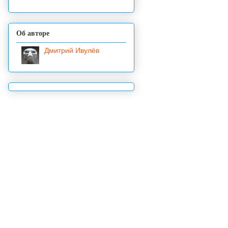
Об авторе
Дмитрий Ивулёв