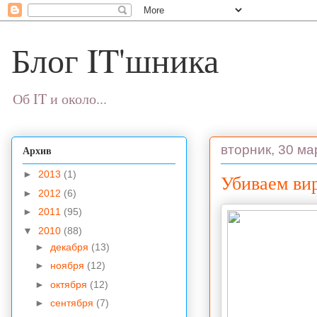
Блог IT'шника
Об IT и около...
вторник, 30 мар
Архив
►
2013
(1)
Убиваем вир
►
2012
(6)
►
2011
(95)
▼
2010
(88)
►
декабря
(13)
►
ноября
(12)
►
октября
(12)
►
сентября
(7)