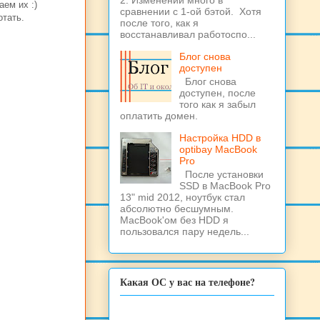
2. Изменений много в
ем их :)
сравнении с 1-ой бэтой. Хотя
отать.
после того, как я
восстанавливал работоспо...
Блог снова
доступен
Блог снова
доступен, после
того как я забыл
оплатить домен.
Настройка HDD в
optibay MacBook
Pro
После установки
SSD в MacBook Pro
13" mid 2012, ноутбук стал
абсолютно бесшумным.
MacBook'ом без HDD я
пользовался пару недель...
Какая ОС у вас на телефоне?