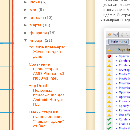
►
июня
(6)
- устанавливае
►
мая
(9)
- открываем в Mo
- идём в Инструм
►
апреля
(10)
- выбираем Page
►
марта
(16)
►
февраля
(19)
▼
января
(21)
Youtube премьера:
Жизнь за один
день
Сравнение
процессоров:
AMD Phenom x3
N830 vs Intel...
App Droid.
Полезные
приложения для
Android. Выпуск
№3
Очень старая и
очень смешная
"Фишка недели"
от Вес...