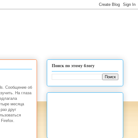
Поиск по этому блогу
ds. Сообщение об
зучить. На глаза
редлагала
етыре месяца
 раз друг
ользоваться
Firefox.