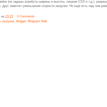
ибок (не заданы атрибуты ширины и высоты, лишние CSS и т.д.), разреша
в, друг заметил уменьшение скорости загрузки. Но ещё есть над чем раб
на
23:23
0 Comments
ь загрузки
,
blogger
,
Blogspot Help