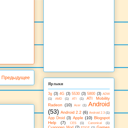
Предыдущее
Ярлыки
3g
(3)
4G
(3)
5530
(3)
5800
(3)
ADW
ATI Mobility
(1)
AMD
(1)
ATI
(1)
Android
Radeon
(10)
Acer
(1)
(53)
Android 2.2
(6)
Android 2.3
(1)
Apple
(10)
Blogspot
App Droid
(3)
Help
(7)
CES
(1)
Canonical
(1)
Games
Cyanogen Mod
(2)
EDGE
(1)