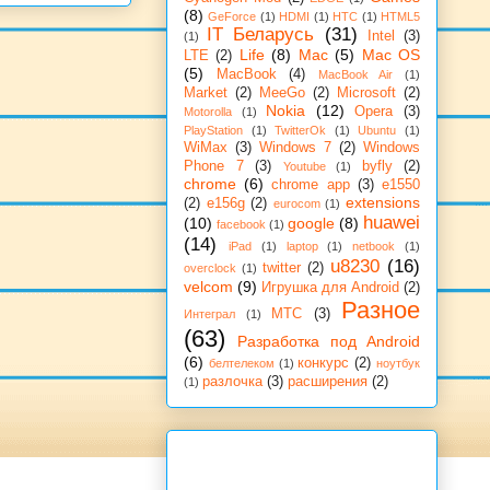
(8)
GeForce
(1)
HDMI
(1)
HTC
(1)
HTML5
IT Беларусь
(31)
Intel
(3)
(1)
Life
(8)
Mac
(5)
Mac OS
LTE
(2)
(5)
MacBook
(4)
MacBook Air
(1)
Market
(2)
MeeGo
(2)
Microsoft
(2)
Nokia
(12)
Opera
(3)
Motorolla
(1)
PlayStation
(1)
TwitterOk
(1)
Ubuntu
(1)
WiMax
(3)
Windows 7
(2)
Windows
Phone 7
(3)
byfly
(2)
Youtube
(1)
chrome
(6)
chrome app
(3)
e1550
extensions
(2)
e156g
(2)
eurocom
(1)
huawei
(10)
google
(8)
facebook
(1)
(14)
iPad
(1)
laptop
(1)
netbook
(1)
u8230
(16)
twitter
(2)
overclock
(1)
velcom
(9)
Игрушка для Android
(2)
Разное
МТС
(3)
Интеграл
(1)
(63)
Разработка под Android
(6)
конкурс
(2)
белтелеком
(1)
ноутбук
разлочка
(3)
расширения
(2)
(1)