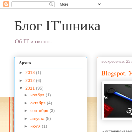
Блог IT'шника
Об IT и около...
воскресенье, 23 
Архив
Blogspot. 
►
2013
(1)
►
2012
(6)
▼
2011
(95)
►
ноября
(1)
►
октября
(4)
►
сентября
(3)
►
августа
(5)
►
июля
(1)
- устанавливае