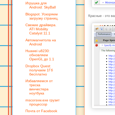
Игрушка для
Android: SkyBall
Blogspot. Ускоряем
Красные - это в
загрузку страниц.
Cвежие драйвера.
ATI Mobility
Catalyst 11.1
Автомагнитола на
Android
Huawei u8230:
обновляем
OpenGL до 1.1
Dropbox Quest:
получаем 1Гб
бесплатно
Избавляемся от
треска
винчестера
ноутбука
mscorsvw.exe грузит
процессор
Почта от Facebook