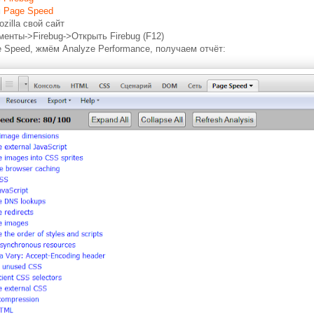
м
Page Speed
zilla свой сайт
енты->Firebug->Открыть Firebug (F12)
 Speed, жмём Analyze Performance, получаем отчёт: