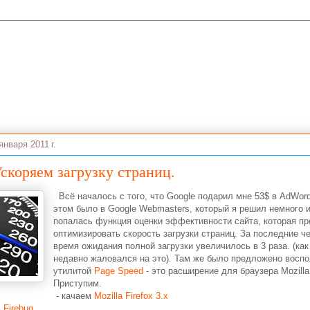
января 2011 г.
Ускоряем загрузку страниц.
Всё началось с того, что Google подарил мне 53$ в AdWor
этом было в Google Webmasters, который я решил немного и
попалась функция оценки эффективности сайта, которая п
оптимизировать скорость загрузки страниц. За последние ч
время ожидания полной загрузки увеличилось в 3 раза. (как
недавно жаловался на это). Там же было предложено восп
утилитой
Page Speed
- это расширение для браузера Mozilla 
Приступим.
- качаем
Mozilla Firefox 3.x
м
Firebug