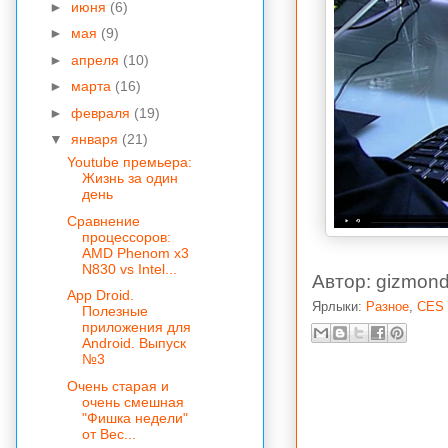
►
июня
(6)
►
мая
(9)
►
апреля
(10)
►
марта
(16)
►
февраля
(19)
▼
января
(21)
Youtube премьера:
Жизнь за один
день
Сравнение
процессоров:
AMD Phenom x3
N830 vs Intel...
Автор:
gizmond
App Droid.
Ярлыки:
Разное
,
CES
Полезные
приложения для
Android. Выпуск
№3
Очень старая и
очень смешная
"Фишка недели"
от Вес...