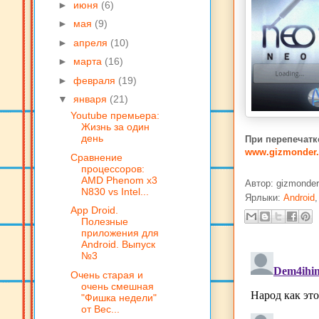
►
июня
(6)
►
мая
(9)
►
апреля
(10)
►
марта
(16)
►
февраля
(19)
▼
января
(21)
Youtube премьера:
Жизнь за один
день
При перепечатк
www.gizmonder
Сравнение
процессоров:
AMD Phenom x3
Автор:
gizmonder
N830 vs Intel...
Ярлыки:
Android
App Droid.
Полезные
приложения для
Android. Выпуск
№3
Очень старая и
очень смешная
"Фишка недели"
от Вес...