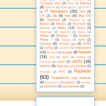
Games
Cyanogen Mod
(2)
EDGE
(1)
(8)
GeForce
(1)
HDMI
(1)
HTC
(1)
HTML5
IT Беларусь
(31)
Intel
(3)
(1)
Life
(8)
Mac
(5)
Mac OS
LTE
(2)
(5)
MacBook
(4)
MacBook Air
(1)
Market
(2)
MeeGo
(2)
Microsoft
(2)
Nokia
(12)
Opera
(3)
Motorolla
(1)
PlayStation
(1)
TwitterOk
(1)
Ubuntu
(1)
WiMax
(3)
Windows 7
(2)
Windows
Phone 7
(3)
byfly
(2)
Youtube
(1)
chrome
(6)
chrome app
(3)
e1550
extensions
(2)
e156g
(2)
eurocom
(1)
huawei
(10)
google
(8)
facebook
(1)
(14)
iPad
(1)
laptop
(1)
netbook
(1)
u8230
(16)
twitter
(2)
overclock
(1)
velcom
(9)
Игрушка для Android
(2)
Разное
МТС
(3)
Интеграл
(1)
(63)
Разработка под Android
(6)
конкурс
(2)
белтелеком
(1)
ноутбук
разлочка
(3)
расширения
(2)
(1)