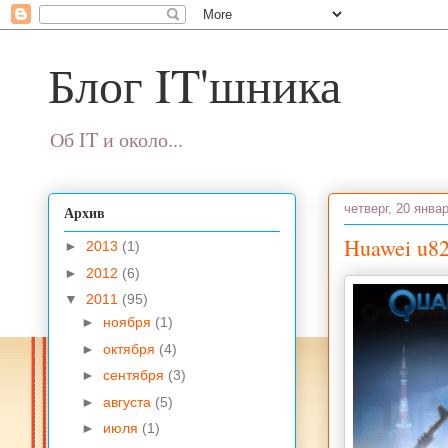
Блог IT'шника
Об IT и около...
четверг, 20 январ
Архив
Huawei u8
►
2013
(1)
►
2012
(6)
▼
2011
(95)
►
ноября
(1)
►
октября
(4)
►
сентября
(3)
►
августа
(5)
►
июля
(1)