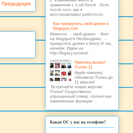
2. Изменений много в
Предыдущее
сравнении с 1-ой бэтой. Хотя
после того, как я
восстанавливал работоспо...
Как прикрутить свой домен к
blogspot.com
Имеется: - свой домен - блог
на blogspot'е Необходимо: -
прикрутить домен к блогу И так,
начнём: Идём на
http://legacy.zoneed...
Наконец вышел
iTunes 11
Apple наконец
обновила iTunes до
11 версии!
Встречайте новую версию
iTunes! Существенно
упрощенный плеер, полностью
измененные функции ...
Какая ОС у вас на телефоне?