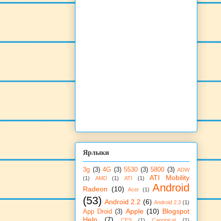
Ярлыки
3g
(3)
4G
(3)
5530
(3)
5800
(3)
ADW
ATI Mobility
(1)
AMD
(1)
ATI
(1)
Android
Radeon
(10)
Acer
(1)
(53)
Android 2.2
(6)
Android 2.3
(1)
Apple
(10)
Blogspot
App Droid
(3)
Help
(7)
CES
(1)
Canonical
(1)