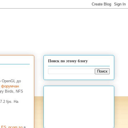
Поиск по этому блогу
ю OpenGL до
х форумчан
ry Birds, NFS
7.2 fps. На
GLES_qcom.so
в