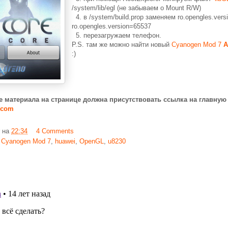
/system/lib/egl (не забываем о Mount R/W)
4. в /system/build.prop заменяем ro.opengles.vers
ro.opengles.version=65537
5. перезагружаем телефон.
P.S. там же можно найти новый
Cyanogen Mod 7
A
:)
е материала на странице должна присутствовать ссылка на главную
.com
на
22:34
4 Comments
,
Cyanogen Mod 7
,
huawei
,
OpenGL
,
u8230