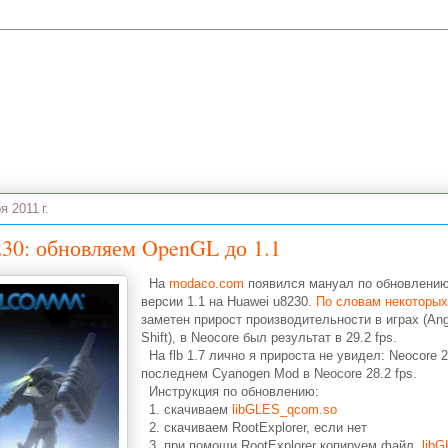
я 2011 г.
230: обновляем OpenGL до 1.1
На
modaco.com
появился мануал по обновлени
версии 1.1 на Huawei u8230.
По словам некоторы
заметен прирост производительности в играх (Ang
Shift), в Neocore был результат в 29.2 fps.
На flb 1.7 лично я прироста не увидел: Neocore 2
последнем Cyanogen Mod в Neocore 28.2 fps.
Инструкция по обновлению:
1. скачиваем
libGLES_qcom.so
2. скачиваем RootExplorer, если нет
3. при помощи RootExplorer копируем файл
lib